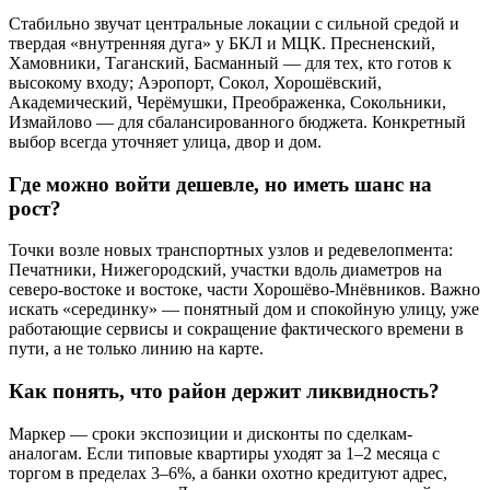
Стабильно звучат центральные локации с сильной средой и
твердая «внутренняя дуга» у БКЛ и МЦК. Пресненский,
Хамовники, Таганский, Басманный — для тех, кто готов к
высокому входу; Аэропорт, Сокол, Хорошёвский,
Академический, Черёмушки, Преображенка, Сокольники,
Измайлово — для сбалансированного бюджета. Конкретный
выбор всегда уточняет улица, двор и дом.
Где можно войти дешевле, но иметь шанс на
рост?
Точки возле новых транспортных узлов и редевелопмента:
Печатники, Нижегородский, участки вдоль диаметров на
северо-востоке и востоке, части Хорошёво-Мнёвников. Важно
искать «серединку» — понятный дом и спокойную улицу, уже
работающие сервисы и сокращение фактического времени в
пути, а не только линию на карте.
Как понять, что район держит ликвидность?
Маркер — сроки экспозиции и дисконты по сделкам-
аналогам. Если типовые квартиры уходят за 1–2 месяца с
торгом в пределах 3–6%, а банки охотно кредитуют адрес,