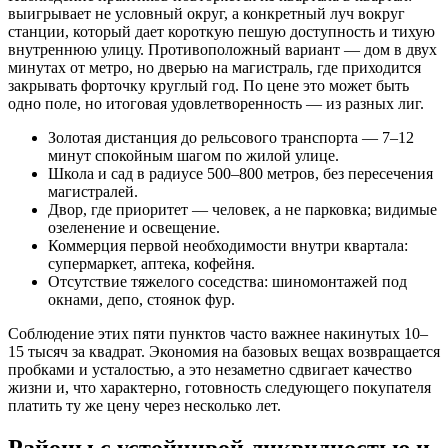
выигрывает не условный округ, а конкретный луч вокруг
станции, который дает короткую пешую доступность и тихую
внутреннюю улицу. Противоположный вариант — дом в двух
минутах от метро, но дверью на магистраль, где приходится
закрывать форточку круглый год. По цене это может быть
одно поле, но итоговая удовлетворенность — из разных лиг.
Золотая дистанция до рельсового транспорта — 7–12
минут спокойным шагом по жилой улице.
Школа и сад в радиусе 500–800 метров, без пересечения
магистралей.
Двор, где приоритет — человек, а не парковка; видимые
озеленение и освещение.
Коммерция первой необходимости внутри квартала:
супермаркет, аптека, кофейня.
Отсутствие тяжелого соседства: шиномонтажей под
окнами, депо, стоянок фур.
Соблюдение этих пяти пунктов часто важнее накинутых 10–
15 тысяч за квадрат. Экономия на базовых вещах возвращается
пробками и усталостью, а это незаметно сдвигает качество
жизни и, что характерно, готовность следующего покупателя
платить ту же цену через несколько лет.