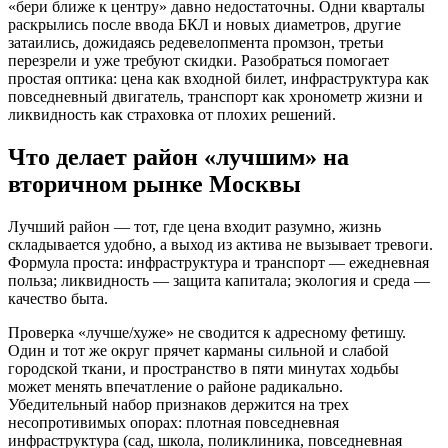
«бери ближе к центру» давно недостаточны. Одни кварталы
раскрылись после ввода БКЛ и новых диаметров, другие
затаились, дожидаясь редевелопмента промзон, третьи
перезрели и уже требуют скидки. Разобраться помогает
простая оптика: цена как входной билет, инфраструктура как
повседневный двигатель, транспорт как хронометр жизни и
ликвидность как страховка от плохих решений.
Что делает район «лучшим» на
вторичном рынке Москвы
Лучший район — тот, где цена входит разумно, жизнь
складывается удобно, а выход из актива не вызывает тревоги.
Формула проста: инфраструктура и транспорт — ежедневная
польза; ликвидность — защита капитала; экология и среда —
качество быта.
Проверка «лучше/хуже» не сводится к адресному фетишу.
Один и тот же округ прячет карманы сильной и слабой
городской ткани, и пространство в пяти минутах ходьбы
может менять впечатление о районе радикально.
Убедительный набор признаков держится на трех
несопротивимых опорах: плотная повседневная
инфраструктура (сад, школа, поликлиника, повседневная