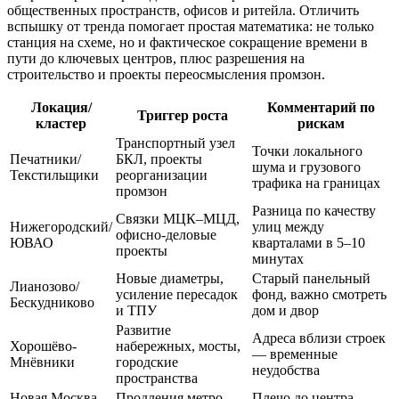
общественных пространств, офисов и ритейла. Отличить
вспышку от тренда помогает простая математика: не только
станция на схеме, но и фактическое сокращение времени в
пути до ключевых центров, плюс разрешения на
строительство и проекты переосмысления промзон.
Локация/
Комментарий по
Триггер роста
кластер
рискам
Транспортный узел
Точки локального
Печатники/
БКЛ, проекты
шума и грузового
Текстильщики
реорганизации
трафика на границах
промзон
Разница по качеству
Связки МЦК–МЦД,
Нижегородский/
улиц между
офисно-деловые
ЮВАО
кварталами в 5–10
проекты
минутах
Новые диаметры,
Старый панельный
Лианозово/
усиление пересадок
фонд, важно смотреть
Бескудниково
и ТПУ
дом и двор
Развитие
Адреса вблизи строек
Хорошёво-
набережных, мосты,
— временные
Мнёвники
городские
неудобства
пространства
Новая Москва
Продления метро,
Плечо до центра,