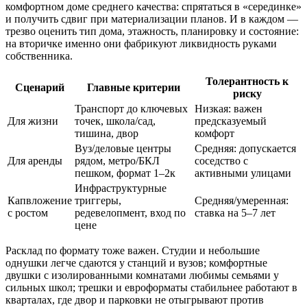
комфортном доме среднего качества: спрятаться в «серединке»
и получить сдвиг при материализации планов. И в каждом —
трезво оценить тип дома, этажность, планировку и состояние:
на вторичке именно они фабрикуют ликвидность руками
собственника.
Толерантность к
Сценарий
Главные критерии
риску
Транспорт до ключевых
Низкая: важен
Для жизни
точек, школа/сад,
предсказуемый
тишина, двор
комфорт
Вуз/деловые центры
Средняя: допускается
Для аренды
рядом, метро/БКЛ
соседство с
пешком, формат 1–2к
активными улицами
Инфраструктурные
Капвложение
триггеры,
Средняя/умеренная:
с ростом
редевелопмент, вход по
ставка на 5–7 лет
цене
Расклад по формату тоже важен. Студии и небольшие
однушки легче сдаются у станций и вузов; комфортные
двушки с изолированными комнатами любимы семьями у
сильных школ; трешки и евроформаты стабильнее работают в
кварталах, где двор и парковки не отыгрывают против