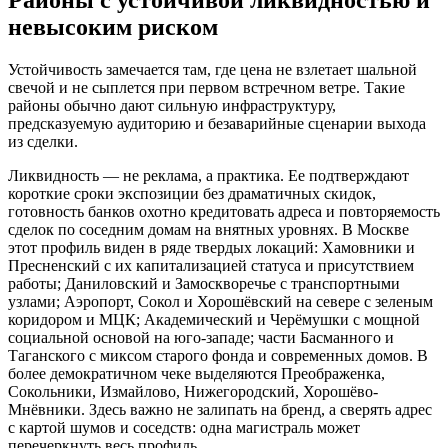
Районы с устойчивой ликвидностью и
невысоким риском
Устойчивость замечается там, где цена не взлетает шальной
свечой и не сыплется при первом встречном ветре. Такие
районы обычно дают сильную инфраструктуру,
предсказуемую аудиторию и безаварийные сценарии выхода
из сделки.
Ликвидность — не реклама, а практика. Ее подтверждают
короткие сроки экспозиции без драматичных скидок,
готовность банков охотно кредитовать адреса и повторяемость
сделок по соседним домам на внятных уровнях. В Москве
этот профиль виден в ряде твердых локаций: Хамовники и
Пресненский с их капитализацией статуса и присутствием
работы; Даниловский и Замоскворечье с транспортными
узлами; Аэропорт, Сокол и Хорошёвский на севере с зеленым
коридором и МЦК; Академический и Черёмушки с мощной
социальной основой на юго-западе; части Басманного и
Таганского с миксом старого фонда и современных домов. В
более демократичном чекe выделяются Преображенка,
Сокольники, Измайлово, Нижегородский, Хорошёво-
Мнёвники. Здесь важно не залипать на бренд, а сверять адрес
с картой шумов и соседств: одна магистраль может
перечеркнуть весь профиль.