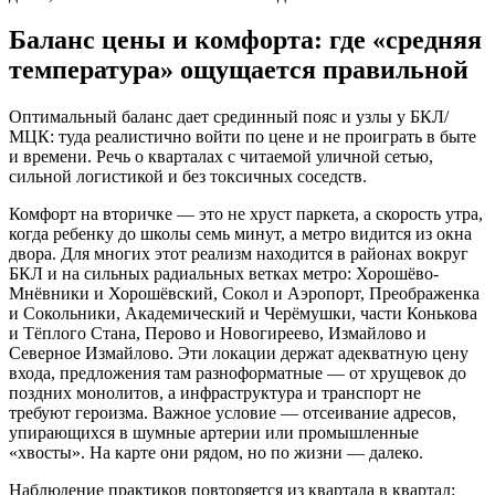
Баланс цены и комфорта: где «средняя
температура» ощущается правильной
Оптимальный баланс дает срединный пояс и узлы у БКЛ/
МЦК: туда реалистично войти по цене и не проиграть в быте
и времени. Речь о кварталах с читаемой уличной сетью,
сильной логистикой и без токсичных соседств.
Комфорт на вторичке — это не хруст паркета, а скорость утра,
когда ребенку до школы семь минут, а метро видится из окна
двора. Для многих этот реализм находится в районах вокруг
БКЛ и на сильных радиальных ветках метро: Хорошёво-
Мнёвники и Хорошёвский, Сокол и Аэропорт, Преображенка
и Сокольники, Академический и Черёмушки, части Конькова
и Тёплого Стана, Перово и Новогиреево, Измайлово и
Северное Измайлово. Эти локации держат адекватную цену
входа, предложения там разноформатные — от хрущевок до
поздних монолитов, а инфраструктура и транспорт не
требуют героизма. Важное условие — отсеивание адресов,
упирающихся в шумные артерии или промышленные
«хвосты». На карте они рядом, но по жизни — далеко.
Наблюдение практиков повторяется из квартала в квартал: