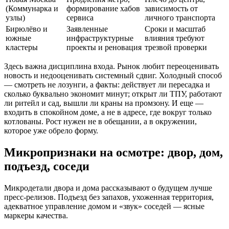
(Коммунарка и
формирование хабов
зависимость от
узлы)
сервиса
личного транспорта
Бирюлёво и
Заявленные
Сроки и масштаб
южные
инфраструктурные
влияния требуют
кластеры
проекты и реновация
трезвой проверки
Здесь важна дисциплина входа. Рынок любит переоценивать
новость и недооценивать системный сдвиг. Холодный способ
— смотреть не лозунги, а факты: действует ли пересадка и
сколько буквально экономит минут; открыт ли ТПУ, работают
ли ритейл и сад, вышли ли краны на промзону. И еще —
входить в спокойном доме, а не в адресе, где вокруг только
котлованы. Рост нужен не в обещании, а в окружении,
которое уже обрело форму.
Микропризнаки на осмотре: двор, дом,
подъезд, соседи
Микродетали двора и дома рассказывают о будущем лучше
пресс-релизов. Подъезд без запахов, ухоженная территория,
адекватное управление домом и «звук» соседей — ясные
маркеры качества.