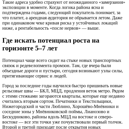
Такие адреса удобно страхуют от неожиданного «замерзания»
экспозиции в моменте. Когда логика района ясна и
подтверждена годами, следующий покупатель понимает, за
что платит, а арендная аудитория не обрывается летом. Даже
при одинаковом чекe кривая риска у устойчивых локаций
ниже, а рентабельность «после нервов» — выше.
Где искать потенциал роста на
горизонте 5–7 лет
Потенциал чаще всего сидит на стыке новых транспортных
связок и редевелопмента промзон. Там, где вчера были
объездные дороги и пустыри, сегодня возникают узлы силы,
притягивающие сервис и людей.
Город за последние годы научился быстро пришивать новые
рельсовые швы — БКЛ, МЦД, продления веток метро. Рядом
с этими стежками загораются кварталы, которые еще недавно
считались вторым сортом. Печатники и Текстильщики,
Нижегородский и части Люблино, Хорошёво-Мнёвники и
соседние зоны у Мнёвниковской поймы, Лианозово и
Бескудниково, районы вдоль МЦД на востоке и северо-
востоке — все эти точки уже почувствовали первый толчок.
Второй и третий приходят после открытия новых