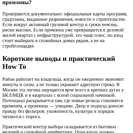
промзоны?
Проверяются документально: официальные карты программ,
градпланы, выданные разрешения, новости о строительстве.
Если вокруг активный грузовой контур и сроки неясны,
риски высоки. Если промзона уже превращается в деловой/
жилой квартал с инфраструктурой, это чаще плюс, но вход
стоит выбирать в спокойных домах рядом, а не на
стройплощадке.
Короткие выводы и практический
How To
Район работает на владельца, когда он ежедневно экономит
минуты и силы, а не только украшает адресную строку. В
Москве эта логика ощущается ярче всего в крепких дугах у
БКЛ/МЦК и в кварталах с ясной социальной начинкой.
Потенциал раскрывается там, где новые рельсы становятся
временем, а промзоны — улицами. Двор и подъезд доносят
правду без фильтров: ухоженность, культура и порядок
читаются с порога.
Практический контур выбора складывается из бытовых
мелочей и спокойной арифметики. Цена входа должна