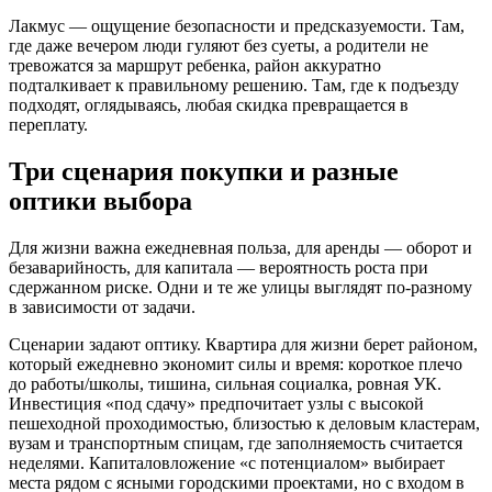
Лакмус — ощущение безопасности и предсказуемости. Там,
где даже вечером люди гуляют без суеты, а родители не
тревожатся за маршрут ребенка, район аккуратно
подталкивает к правильному решению. Там, где к подъезду
подходят, оглядываясь, любая скидка превращается в
переплату.
Три сценария покупки и разные
оптики выбора
Для жизни важна ежедневная польза, для аренды — оборот и
безаварийность, для капитала — вероятность роста при
сдержанном риске. Одни и те же улицы выглядят по-разному
в зависимости от задачи.
Сценарии задают оптику. Квартира для жизни берет районом,
который ежедневно экономит силы и время: короткое плечо
до работы/школы, тишина, сильная социалка, ровная УК.
Инвестиция «под сдачу» предпочитает узлы с высокой
пешеходной проходимостью, близостью к деловым кластерам,
вузам и транспортным спицам, где заполняемость считается
неделями. Капиталовложение «с потенциалом» выбирает
места рядом с ясными городскими проектами, но с входом в