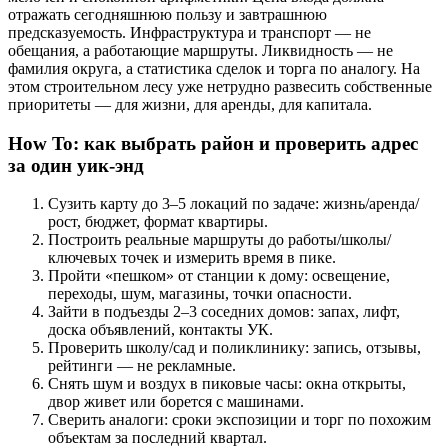
отражать сегодняшнюю пользу и завтрашнюю
предсказуемость. Инфраструктура и транспорт — не
обещания, а работающие маршруты. Ликвидность — не
фамилия округа, а статистика сделок и торга по аналогу. На
этом строительном лесу уже нетрудно развесить собственные
приоритеты — для жизни, для аренды, для капитала.
How To: как выбрать район и проверить адрес
за один уик-энд
Сузить карту до 3–5 локаций по задаче: жизнь/аренда/
рост, бюджет, формат квартиры.
Построить реальные маршруты до работы/школы/
ключевых точек и измерить время в пике.
Пройти «пешком» от станции к дому: освещение,
переходы, шум, магазины, точки опасности.
Зайти в подъезды 2–3 соседних домов: запах, лифт,
доска объявлений, контакты УК.
Проверить школу/сад и поликлинику: запись, отзывы,
рейтинги — не рекламные.
Снять шум и воздух в пиковые часы: окна открыты,
двор живет или борется с машинами.
Сверить аналоги: сроки экспозиции и торг по похожим
объектам за последний квартал.