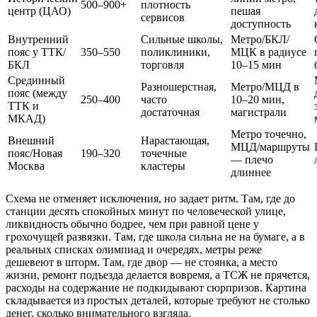
500–900+
плотность
центр (ЦАО)
пешая
сервисов
доступность
Внутренний
Сильные школы,
Метро/БКЛ/
пояс у ТТК/
350–550
поликлиники,
МЦК в радиусе
БКЛ
торговля
10–15 мин
Срединный
Разношерстная,
Метро/МЦД в
пояс (между
250–400
часто
10–20 мин,
ТТК и
достаточная
магистрали
МКАД)
Метро точечно,
Внешний
Нарастающая,
МЦД/маршруты
пояс/Новая
190–320
точечные
— плечо
Москва
кластеры
длиннее
Схема не отменяет исключения, но задает ритм. Там, где до
станции десять спокойных минут по человеческой улице,
ликвидность обычно бодрее, чем при равной цене у
грохочущей развязки. Там, где школа сильна не на бумаге, а в
реальных списках олимпиад и очередях, метры реже
дешевеют в шторм. Там, где двор — не стоянка, а место
жизни, ремонт подъезда делается вовремя, а ТСЖ не прячется,
расходы на содержание не подкидывают сюрпризов. Картина
складывается из простых деталей, которые требуют не столько
денег, сколько внимательного взгляда.