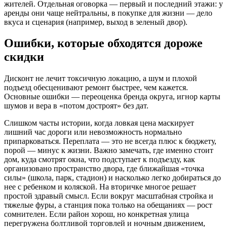
жителей. Отдельная оговорка — первый и последний этажи: у
аренды они чаще нейтральны, в покупке для жизни — дело
вкуса и сценария (например, выход в зеленый двор).
Ошибки, которые обходятся дороже
скидки
Дисконт не лечит токсичную локацию, а шум и плохой
подъезд обесценивают ремонт быстрее, чем кажется.
Основные ошибки — переоценка бренда округа, игнор карты
шумов и вера в «потом достроят» без дат.
Слишком часты истории, когда ловкая цена маскирует
лишний час дороги или невозможность нормально
припарковаться. Переплата — это не всегда плюс к бюджету,
порой — минус к жизни. Важно замечать, где именно стоит
дом, куда смотрят окна, что подступает к подъезду, как
организовано пространство двора, где ближайшая «точка
силы» (школа, парк, стадион) и насколько легко добираться до
нее с ребенком и коляской. На вторичке многое решает
простой здравый смысл. Если вокруг масштабная стройка и
тяжелые фуры, а станция пока только на обещаниях — рост
сомнителен. Если район хорош, но конкретная улица
перегружена болтливой торговлей и ночным движением,