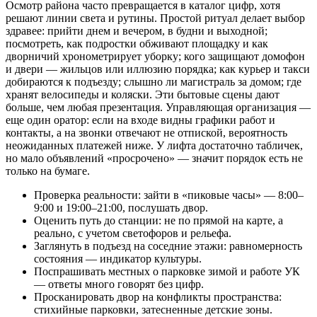
Осмотр района часто превращается в каталог цифр, хотя
решают линии света и рутины. Простой ритуал делает выбор
здравее: прийти днем и вечером, в будни и выходной;
посмотреть, как подростки обживают площадку и как
дворничий хронометрирует уборку; кого защищают домофон
и двери — жильцов или иллюзию порядка; как курьер и такси
добираются к подъезду; слышно ли магистраль за домом; где
хранят велосипеды и коляски. Эти бытовые сцены дают
больше, чем любая презентация. Управляющая организация —
еще один оратор: если на входе видны графики работ и
контакты, а на звонки отвечают не отпиской, вероятность
неожиданных платежей ниже. У лифта достаточно табличек,
но мало объявлений «просрочено» — значит порядок есть не
только на бумаге.
Проверка реальности: зайти в «пиковые часы» — 8:00–
9:00 и 19:00–21:00, послушать двор.
Оценить путь до станции: не по прямой на карте, а
реально, с учетом светофоров и рельефа.
Заглянуть в подъезд на соседние этажи: равномерность
состояния — индикатор культуры.
Поспрашивать местных о парковке зимой и работе УК
— ответы много говорят без цифр.
Просканировать двор на конфликты пространства:
стихийные парковки, затесненные детские зоны.