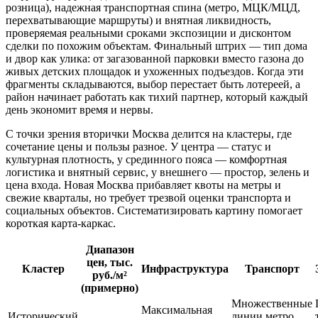
розница), надежная транспортная спина (метро, МЦК/МЦД,
перехватывающие маршруты) и внятная ликвидность,
проверяемая реальными сроками экспозиции и дисконтом
сделки по похожим объектам. Финальный штрих — тип дома
и двор как улика: от загазованной парковки вместо газона до
живых детских площадок и ухоженных подъездов. Когда эти
фрагменты складываются, выбор перестает быть лотереей, а
район начинает работать как тихий партнер, который каждый
день экономит время и нервы.
С точки зрения вторички Москва делится на кластеры, где
сочетание цены и пользы разное. У центра — статус и
культурная плотность, у срединного пояса — комфортная
логистика и внятный сервис, у внешнего — простор, зелень и
цена входа. Новая Москва прибавляет квоты на метры и
свежие кварталы, но требует трезвой оценки транспорта и
социальных объектов. Систематизировать картину помогает
короткая карта-каркас.
Диапазон
цен, тыс.
Кластер
Инфраструктура
Транспорт
руб./м²
(примерно)
Множественные
Максимальная
Исторический
линии метро,