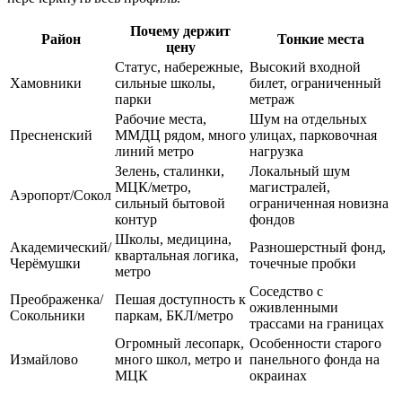
Почему держит
Район
Тонкие места
цену
Статус, набережные,
Высокий входной
Хамовники
сильные школы,
билет, ограниченный
парки
метраж
Рабочие места,
Шум на отдельных
Пресненский
ММДЦ рядом, много
улицах, парковочная
линий метро
нагрузка
Зелень, сталинки,
Локальный шум
МЦК/метро,
магистралей,
Аэропорт/Сокол
сильный бытовой
ограниченная новизна
контур
фондов
Школы, медицина,
Академический/
Разношерстный фонд,
квартальная логика,
Черёмушки
точечные пробки
метро
Соседство с
Преображенка/
Пешая доступность к
оживленными
Сокольники
паркам, БКЛ/метро
трассами на границах
Огромный лесопарк,
Особенности старого
Измайлово
много школ, метро и
панельного фонда на
МЦК
окраинах